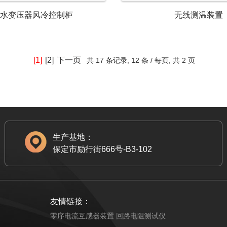
水变压器风冷控制柜
无线测温装置
[1]
[2]
下一页
共
17 条记录,
12 条 / 每页, 共
2 页
生产基地：
保定市励行街666号-B3-102
友情链接：
零序电流互感器装置
回路电阻测试仪