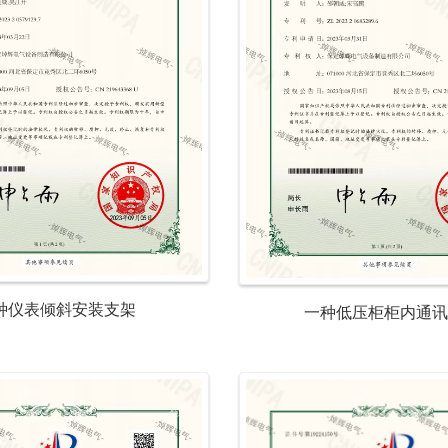
种仪表倾斜安装支架
一种低压柜柜内通