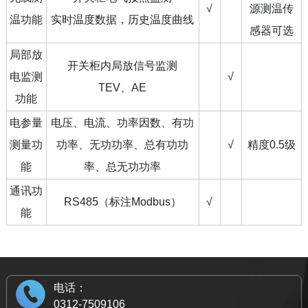
√
源测温传
温功能
实时温度数据，历史温度曲线
感器可选
局部放
开关柜内局放信号监测
电监测
√
TEV、AE
功能
电参量
电压、电流、功率因数、有功
测量功
功率、无功功率、总有功功
√
精度0.5级
能
率、总无功功率
通讯功
RS485（标注Modbus）
√
能
电话：
0312-7509106