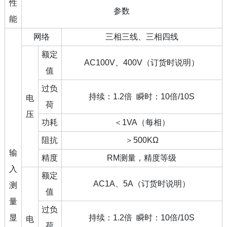
性
参数
能
网络
三相三线、三相四线
额定
AC100V、400V（订货时说明）
值
过负
持续：1.2倍 瞬时：10倍/10S
电
荷
压
功耗
＜1VA（每相）
阻抗
＞500KΩ
输
精度
RM测量，精度等级
入
额定
AC1A、5A（订货时说明）
测
值
量
过负
显
持续：1.2倍 瞬时：10倍/10S
电
荷