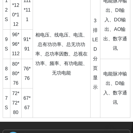
1
111
电能脉冲输
*12
2
*11
出、DI输
0*1
S
1
入、DO输
3
12
出、AO输
排
96*
相电压、线电压、电流、
出、数字通
9
91*
LE
96*
总有功功率、总无功功
讯
S
91
D
112
率、总功率因数、总视在
分
功率、频率、有功电能、
80*
页
8
76*
无功电能
80*
电能脉冲输
显
S
76
76
出、DI输
示
入、数字通
72*
7
67*
讯
72*
S
67
80