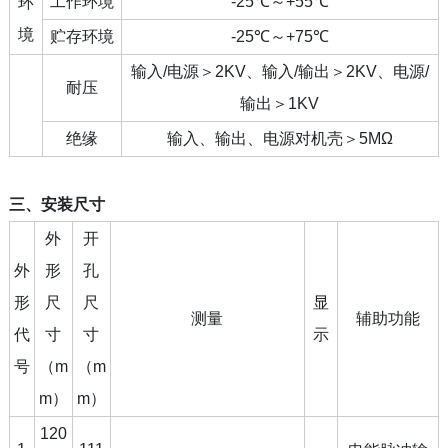
工作环境
-25℃～+55℃
环
境
贮存环境
-25℃～+75℃
输入/电源＞2KV、输入/输出＞2KV、电源/
耐压
输出＞1KV
绝缘
输入、输出、电源对机壳＞5MΩ
三、安装尺寸
外
开
外
形
孔
形
尺
尺
显
测量
辅助功能
代
寸
寸
示
号
（m
（m
m）
m）
120